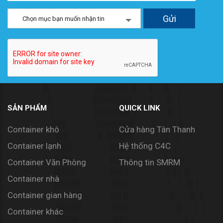
Chọn mục bạn muốn nhận tin
SẢN PHẨM
QUICK LINK
Container khô
Cửa hàng Tân Thanh
Container lạnh
Hệ thống C4C
Container Văn Phòng
Thông tin SMRM
Container nhà
Container gian hàng
Container khác