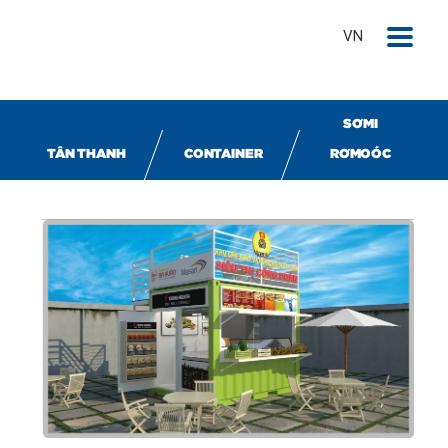
VN
SƠMI
TÂN THANH
CONTAINER
RƠMOÓC
Container gian hàng