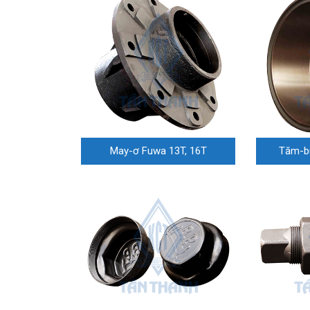
May-ơ Fuwa 13T, 16T
Tăm-b