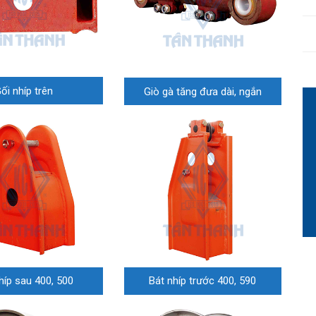
ối nhíp trên
Giò gà tăng đưa dài, ngắn
híp sau 400, 500
Bát nhíp trước 400, 590