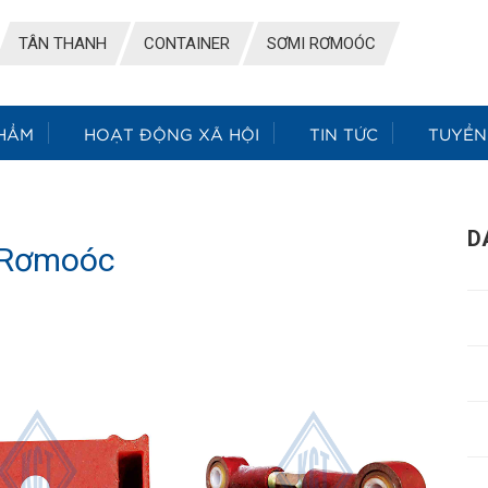
TÂN THANH
CONTAINER
SƠMI RƠMOÓC
HẨM
HOẠT ĐỘNG XÃ HỘI
TIN TỨC
TUYỂN
D
 Rơmoóc