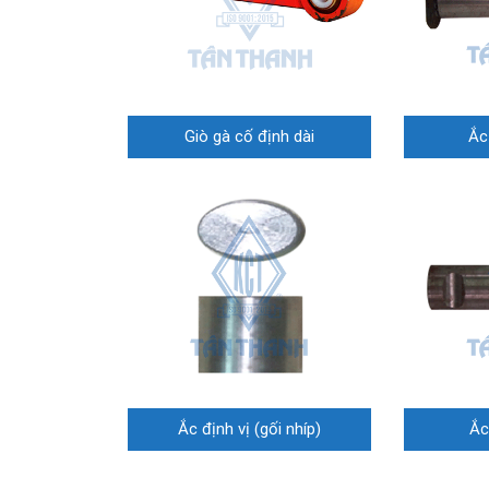
Giò gà cố định dài
Ắ
Ắc định vị (gối nhíp)
Ắc