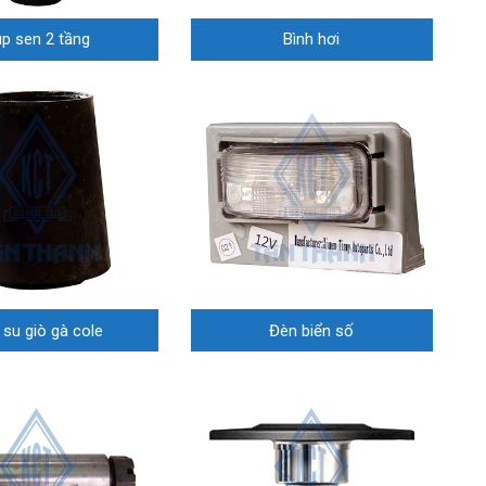
p sen 2 tầng
Bình hơi
su giò gà cole
Đèn biển số