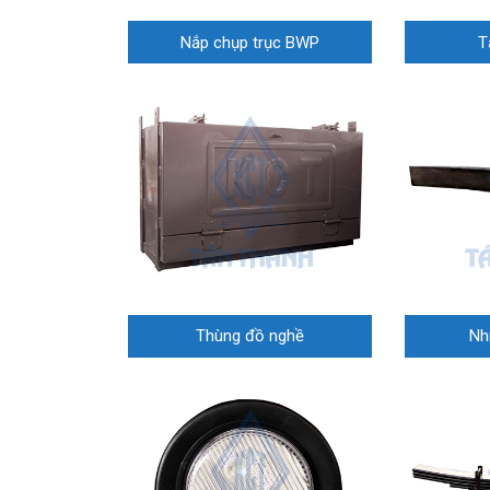
Nắp chụp trục BWP
T
Thùng đồ nghề
Nh