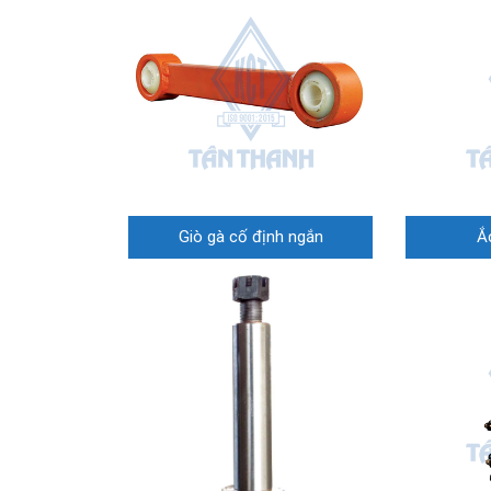
Giò gà cố định ngắn
Ắ