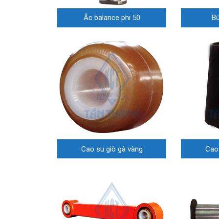
Ắc balance phi 50
Bú
Cao su giò gà vàng
Cao 