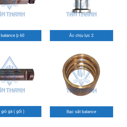
c balance þ 60
Ắc chịu lực 2
 giò gà ( gối )
Bạc sắt balance