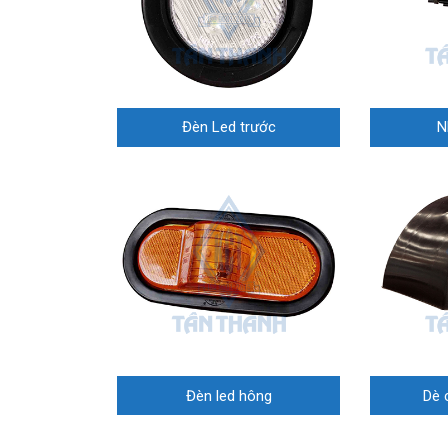
Đèn Led trước
N
Đèn led hông
Dè 