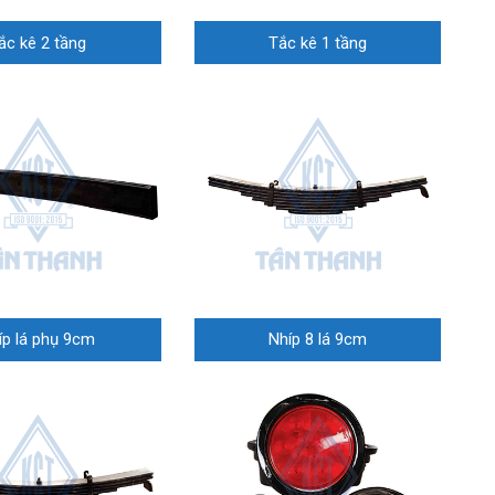
ắc kê 2 tầng
Tắc kê 1 tầng
íp lá phụ 9cm
Nhíp 8 lá 9cm