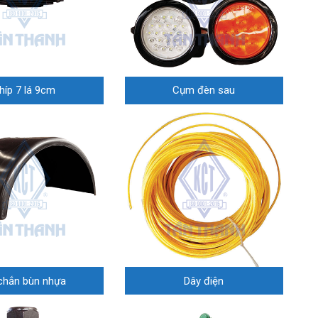
híp 7 lá 9cm
Cụm đèn sau
chắn bùn nhựa
Dây điện