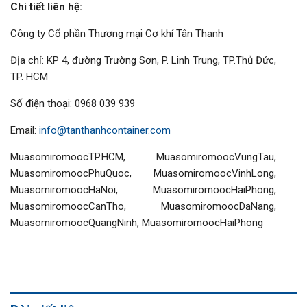
Chi tiết liên hệ:
Công ty Cổ phần Thương mại Cơ khí Tân Thanh
Địa chỉ: KP 4, đường Trường Sơn, P. Linh Trung, TP.Thủ Đức,
TP. HCM
Số điện thoại: 0968 039 939
Email:
info@tanthanhcontainer.com
MuasomiromoocTP.HCM, MuasomiromoocVungTau,
MuasomiromoocPhuQuoc, MuasomiromoocVinhLong,
MuasomiromoocHaNoi, MuasomiromoocHaiPhong,
MuasomiromoocCanTho, MuasomiromoocDaNang,
MuasomiromoocQuangNinh, MuasomiromoocHaiPhong