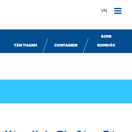
VN
SƠMI
TÂN THANH
CONTAINER
RƠMOÓC